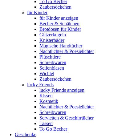
To Go Becher
Zaubersöckchen
für Kinder
für Kinder anzeigen
Becher & Schälchen
Brotdosen für Kinder
Glitzerkugeln
Knisterbäder
Magische Handtücher
Nachtlichter & Poesielichter
Plüschtiere
Schreibwaren
Seifenblasen
Wichtel
Zaubersöckchen
lucky Friends
lucky Friends anzeigen
Kissen
Kosmetik
Nachtlichter & Poesielichter
Schreibwaren
Servietten & Geschirrtücher
Tassen
To Go Becher
Geschenke