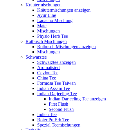
Kräutermischungen
Kräutermischungen anzeigen
Ayur Line
Lapacho Mischung
Mate
Mischungen
Physio Herb Tee
Rotbusch Mischungen
Rotbusch Mischungen anzeigen
Mischungen
Schwarztee
Schwarztee anzeigen
Aromatisiert
Ceylon Tee
China Tee
Formosa Tee Taiwan
Indian Assam Tee
Indian Darjeeling Tee
Indian Darjeeling Tee anzeigen
First Flush
Second Flush
Indien Tee
Roter Pu Erh Tee
Spezial Teemischungen