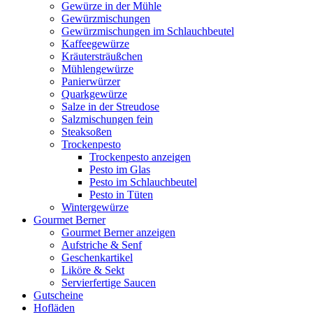
Gewürze in der Mühle
Gewürzmischungen
Gewürzmischungen im Schlauchbeutel
Kaffeegewürze
Kräutersträußchen
Mühlengewürze
Panierwürzer
Quarkgewürze
Salze in der Streudose
Salzmischungen fein
Steaksoßen
Trockenpesto
Trockenpesto anzeigen
Pesto im Glas
Pesto im Schlauchbeutel
Pesto in Tüten
Wintergewürze
Gourmet Berner
Gourmet Berner anzeigen
Aufstriche & Senf
Geschenkartikel
Liköre & Sekt
Servierfertige Saucen
Gutscheine
Hofläden