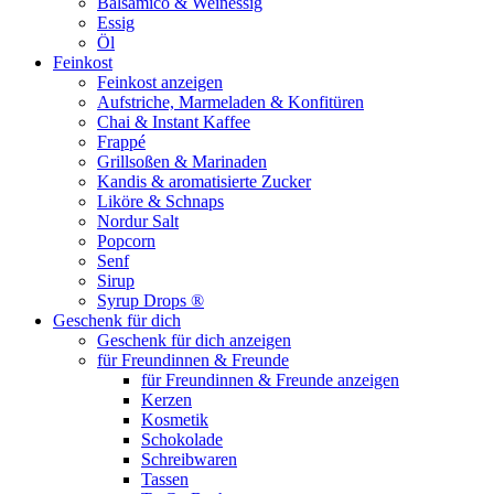
Balsamico & Weinessig
Essig
Öl
Feinkost
Feinkost anzeigen
Aufstriche, Marmeladen & Konfitüren
Chai & Instant Kaffee
Frappé
Grillsoßen & Marinaden
Kandis & aromatisierte Zucker
Liköre & Schnaps
Nordur Salt
Popcorn
Senf
Sirup
Syrup Drops ®
Geschenk für dich
Geschenk für dich anzeigen
für Freundinnen & Freunde
für Freundinnen & Freunde anzeigen
Kerzen
Kosmetik
Schokolade
Schreibwaren
Tassen