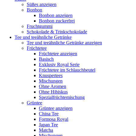
Süßes anzeigen
Bonbon
Bonbon anzeigen
Bonbon zuckerfrei
Fruchtgummi
Schokolade & Trinkschokolade
Tee und teeähnliche Getränke
Tee und teeähnliche Getränke anzeigen
Früchtetee
Früchtetee anzeigen
Basisch
Exklusiv Royal Serie
Früchtetee im Schlauchbeutel
Knuspertees
Mischungen
Ohne Aromen
Ohne Hibiskus
Spezialfrüchtemischung
Grüntee
Grüntee anzeigen
China Tee
Formosa Royal
Japan Tee
Matcha
Mischungen