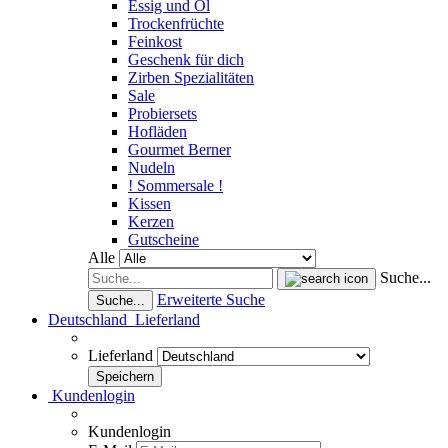
Essig und Öl
Trockenfrüchte
Feinkost
Geschenk für dich
Zirben Spezialitäten
Sale
Probiersets
Hofläden
Gourmet Berner
Nudeln
! Sommersale !
Kissen
Kerzen
Gutscheine
Alle
Suche...
Erweiterte Suche
Suche...
Deutschland
Lieferland
Lieferland
Kundenlogin
Kundenlogin