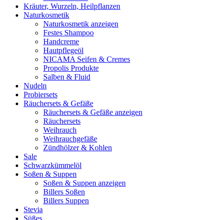
Kräuter, Wurzeln, Heilpflanzen
Naturkosmetik
Naturkosmetik anzeigen
Festes Shampoo
Handcreme
Hautpflegeöl
NICAMA Seifen & Cremes
Propolis Produkte
Salben & Fluid
Nudeln
Probiersets
Räuchersets & Gefäße
Räuchersets & Gefäße anzeigen
Räuchersets
Weihrauch
Weihrauchgefäße
Zündhölzer & Kohlen
Sale
Schwarzkümmelöl
Soßen & Suppen
Soßen & Suppen anzeigen
Billers Soßen
Billers Suppen
Stevia
Süßes