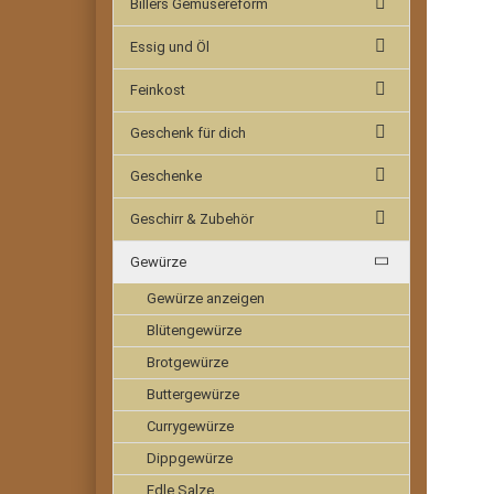
Billers Gemüsereform
Essig und Öl
Feinkost
Geschenk für dich
Geschenke
Geschirr & Zubehör
Gewürze
Gewürze anzeigen
Blütengewürze
Brotgewürze
Buttergewürze
Currygewürze
Dippgewürze
Edle Salze