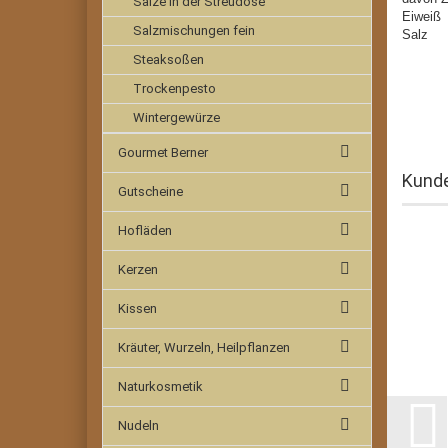
Salze in der Streudose
Ei
Salzmischungen fein
Sa
Steaksoßen
Trockenpesto
Wintergewürze
Gourmet Berner
Kunde
Gutscheine
Hofläden
Kerzen
Kissen
Kräuter, Wurzeln, Heilpflanzen
Naturkosmetik
Nudeln