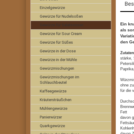
Bes
Einzelgewürze
Gewürze für Nudelsoßen
Ein kn
Gewürze für Salatsossen
als so
Gewürze für Sour Cream
Variat
den Ge
Gewürze für Süßes
Gewürze in der Dose
Zutate
stärke,
Gewürze in der Mühle
Petersil
Gewürzmischungen
Paprika,
Gewürzmischungen im
Würzmi
Schlauchbeutel
ohne zu
für die
Kaffeegewürze
Kräutersträußchen
Durchsc
Brenn
Mühlengewürze
Fe
Panierwürzer
davon g
Fet
Quarkgewürze
Kohl
davo