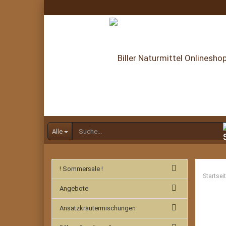
Alle
! Sommersale !
Startsei
Angebote
Ansatzkräutermischungen