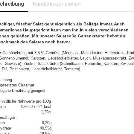
chreibung
Kundenrezensionen
ackiger, frischer Salat geht eigentlich als Beilage immer. Auch
mmerliches Hauptgericht kann man ihn in vielen verschiedenen
ionen genießen. Mit unserer Salatsoße Gartenkräuter hebst du
schmack des Salates noch hervor.
n:
Gemüsebrühe mit 3,5 % Gemüse (Meersalz, Maltodextrin, Hefeextrakt, Karto
 Sonnenblumenöl, Karotten, Liebstöckelblätter, Lauch, Muskatnussextrakt, Zw
ie, Gewürze), Zucker, Salatkräuter (Schnittlauch, Petersilie, Karotten, Zwiebel
 Dill, Pastinaken, Liebstöckelblätter, Tomaten)
schung
gesetztes Glutamat
 vegane Ernährung geeignet
hnittliche Nährwerte pro 100g
werte 936 kJ / 221 kcal
tt 1,29g
esättigte
tsäuren 0,20g
enhydrate 40,55g
n Zucker 19,87g