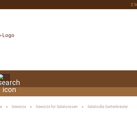
S
Suche...
»
»
»
te
Gewürze
Gewürze für Salatsossen
Salatsoße Gartenkräuter