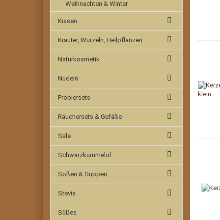
Weihnachten & Winter
Kissen
Kräuter, Wurzeln, Heilpflanzen
Naturkosmetik
Nudeln
Probiersets
Räuchersets & Gefäße
Sale
Schwarzkümmelöl
Soßen & Suppen
Stevia
Süßes