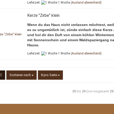
Lieferzeit:
1 Woche
(Ausland abweichend)
Kerze "Zirbe" klein
Wenn du das Haus nicht verlassen möchtest, weil
es zu ungemütlich ist, zünde einfach diese Kerze
und hol dir den Duft von einem kühlen Wintermo
mit Sonnenschein und einem Waldspaziergang n
Hause.
Lieferzeit:
1 Woche
(Ausland abweichend)
Sortieren nach
pro Seite
Sortieren nach
8 pro Seite
25
bis
29
(von insgesamt
29