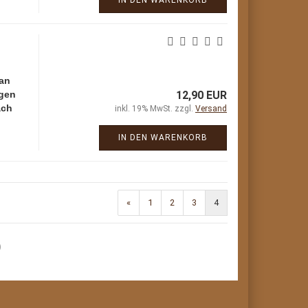
IN DEN WARENKORB
 an
rgen
12,90 EUR
ach
inkl. 19% MwSt. zzgl.
Versand
IN DEN WARENKORB
«
1
2
3
4
)