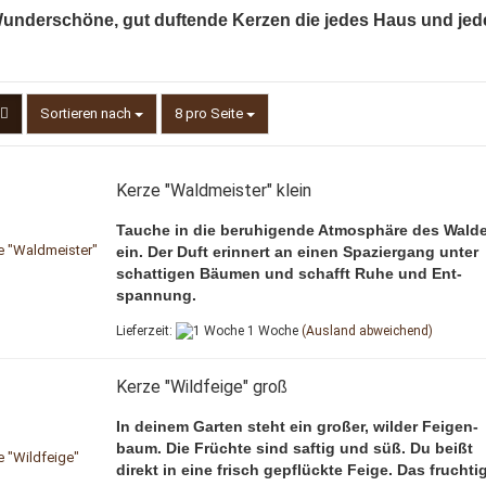
underschöne, gut duftende Kerzen die jedes Haus und je
Sortieren nach
pro Seite
Sortieren nach
8 pro Seite
Kerze "Waldmeister" klein
Tauche in die beruhigende Atmosphäre des Wald
ein. Der Duft erinnert an einen Spaziergang unter
schattigen Bäumen und schafft Ruhe und Ent-
spannung.
Lieferzeit:
1 Woche
(Ausland abweichend)
Kerze "Wildfeige" groß
In deinem Garten steht ein großer, wilder Feigen-
baum. Die Früchte sind saftig und süß. Du beißt
direkt in eine frisch gepflückte Feige. Das fruchti