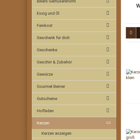
Billers Gemüsereform
W
Essig und Öl
Feinkost
Geschenk für dich
Geschenke
Geschirr & Zubehör
Gewürze
Gourmet Berner
Gutscheine
Hofläden
Kerzen
Kerzen anzeigen