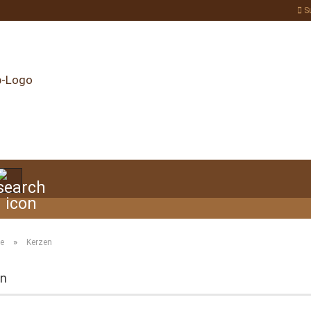
S
Suche...
»
te
Kerzen
en