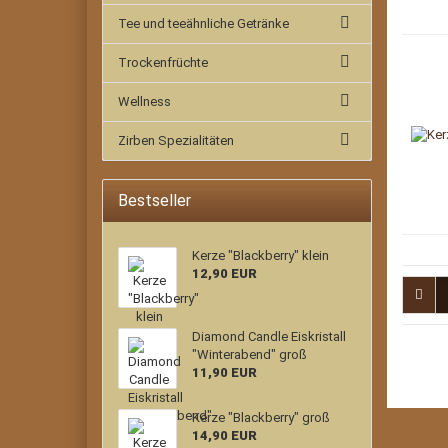
Tee und teeähnliche Getränke
Trockenfrüchte
Wellness
Zirben Spezialitäten
Bestseller
Kerze "Blackberry" klein
12,90 EUR
Diamond Candle Eiskristall
"Winterabend" groß
11,90 EUR
Kerze "Blackberry" groß
14,90 EUR