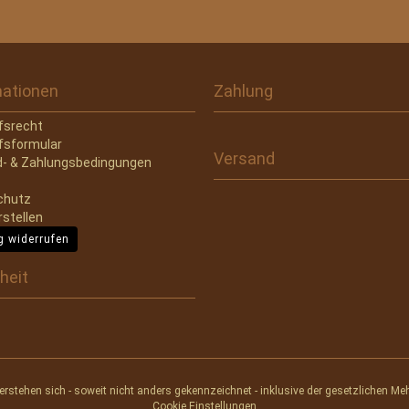
mationen
Zahlung
fsrecht
fsformular
Versand
- & Zahlungsbedingungen
chutz
rstellen
g widerrufen
heit
verstehen sich - soweit nicht anders gekennzeichnet - inklusive der gesetzlichen Me
Cookie Einstellungen