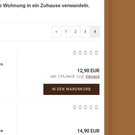
de Wohnung in ein Zuhause verwandeln.
«
1
2
3
4
es
12,90 EUR
inkl. 19% MwSt. zzgl.
Versand
IN DEN WARENKORB
ge
14,90 EUR