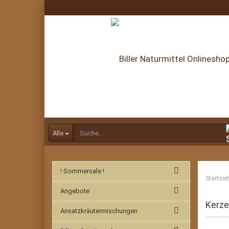
Alle
! Sommersale !
Startsei
Angebote
Kerz
Ansatzkräutermischungen