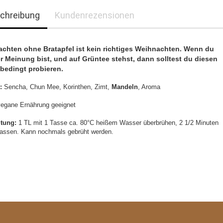
chreibung
Kundenrezensionen
chten ohne Bratapfel ist kein richtiges Weihnachten. Wenn du
r Meinung bist, und auf Grüntee stehst, dann solltest du diesen
bedingt probieren.
:
Sencha, Chun Mee, Korinthen, Zimt,
Mandeln
, Aroma
 vegane Ernährung geeignet
itung:
1 TL mit 1 Tasse ca. 80°C heißem Wasser überbrühen, 2 1/2 Minuten
lassen. Kann nochmals gebrüht werden.