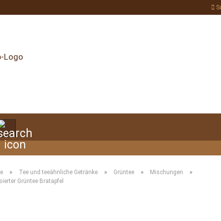
S
Suche...
»
»
»
»
te
Tee und teeähnliche Getränke
Grüntee
Mischungen
ierter Grüntee Bratapfel