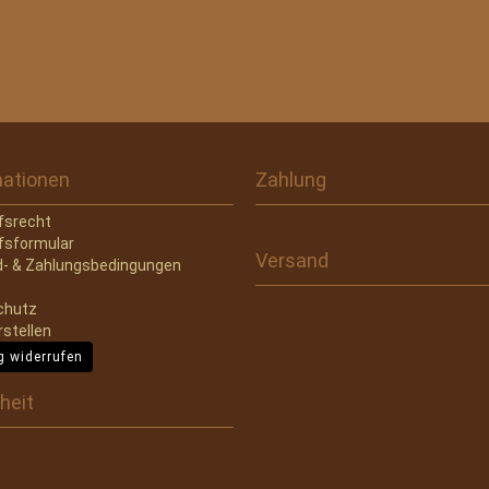
mationen
Zahlung
fsrecht
fsformular
Versand
- & Zahlungsbedingungen
chutz
rstellen
g widerrufen
heit