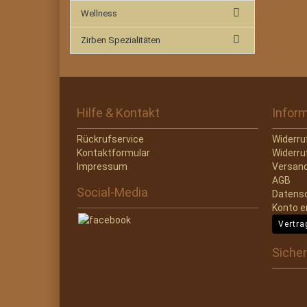
Wellness
Zirben Spezialitäten
Hilfe & Kontakt
Infor
Rückrufservice
Widerru
Kontaktformular
Widerru
Impressum
Versand
AGB
Social-Media
Datens
Konto e
Vertra
Sicher