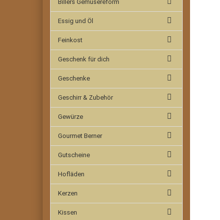
Billers Gemüsereform
Essig und Öl
Feinkost
Geschenk für dich
Geschenke
Geschirr & Zubehör
Gewürze
Gourmet Berner
Gutscheine
Hofläden
Kerzen
Kissen