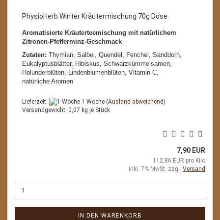
PhysioHerb Winter Kräutermischung 70g Dose
Aromatisierte Kräuterteemischung mit natürlichem
Zitronen-Pfefferminz-Geschmack
Zutaten:
Thymian, Salbei, Quendel, Fenchel, Sanddorn,
Eukalyptusblätter, Hibiskus, Schwarzkümmelsamen,
Holunderblüten, Lindenblumenblüten, Vitamin C,
natürliche Aromen
Lieferzeit:
1 Woche
(Ausland abweichend)
Versandgewicht:
0,07
kg je Stück
7,90 EUR
112,86 EUR pro Kilo
inkl. 7% MwSt. zzgl.
Versand
IN DEN WARENKORB