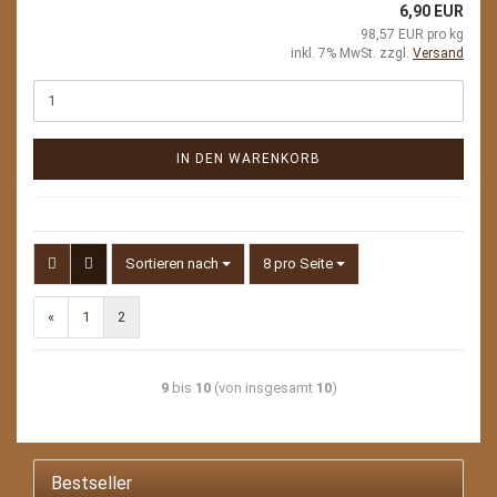
6,90 EUR
98,57 EUR pro kg
inkl. 7% MwSt. zzgl.
Versand
IN DEN WARENKORB
Sortieren nach
pro Seite
Sortieren nach
8 pro Seite
«
1
2
9
bis
10
(von insgesamt
10
)
Bestseller