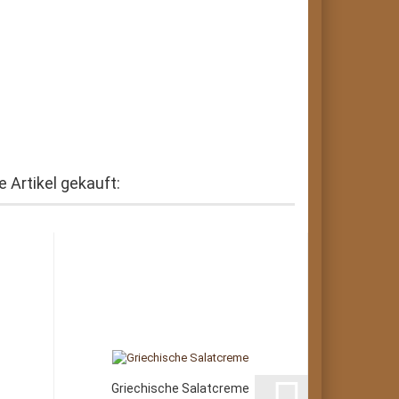
 Artikel gekauft:
Griechische Salatcreme
Sour 