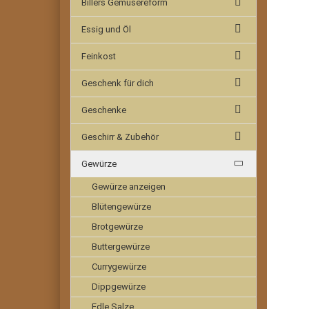
Billers Gemüsereform
Essig und Öl
Feinkost
Geschenk für dich
Geschenke
Geschirr & Zubehör
Gewürze
Gewürze anzeigen
Blütengewürze
Brotgewürze
Buttergewürze
Currygewürze
Dippgewürze
Edle Salze