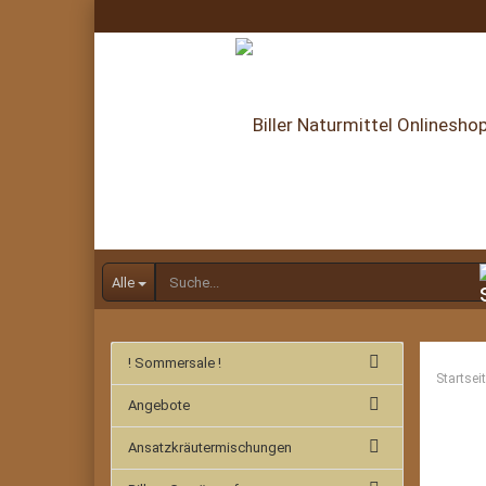
Alle
! Sommersale !
Startsei
Angebote
Ansatzkräutermischungen