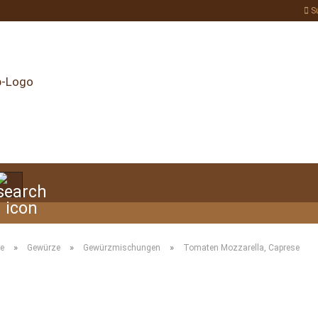
S
Suche...
»
»
»
te
Gewürze
Gewürzmischungen
Tomaten Mozzarella, Caprese