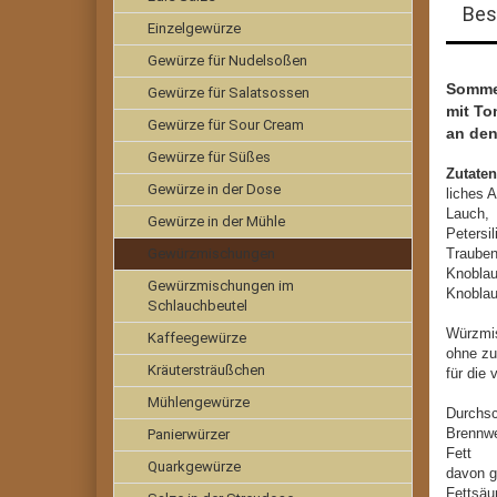
Bes
Einzelgewürze
Gewürze für Nudelsoßen
Sommer
Gewürze für Salatsossen
mit To
Gewürze für Sour Cream
an den
Gewürze für Süßes
Zutaten
Gewürze in der Dose
liches 
Lauch,
Gewürze in der Mühle
Petersi
Gewürzmischungen
Trauben
Knoblau
Gewürzmischungen im
Knobla
Schlauchbeutel
Würzmi
Kaffeegewürze
ohne zu
Kräutersträußchen
für die
Mühlengewürze
Durchsc
Brennw
Panierwürzer
Fe
Quarkgewürze
davon g
Fet