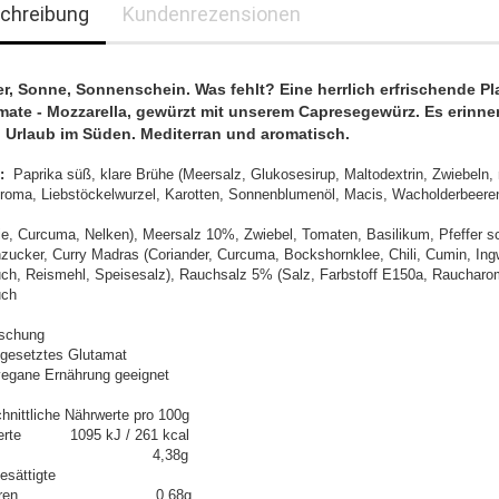
chreibung
Kundenrezensionen
, Sonne, Sonnenschein. Was fehlt? Eine herrlich erfrischende Pl
mate - Mozzarella, gewürzt mit unserem Capresegewürz. Es erinner
 Urlaub im Süden. Mediterran und aromatisch.
:
Paprika süß, klare Brühe (Meersalz, Glukosesirup, Maltodextrin, Zwiebeln, 
Aroma, Liebstöckelwurzel, Karotten, Sonnenblumenöl, Macis, Wacholderbeere
lie, Curcuma, Nelken), Meersalz 10%, Zwiebel, Tomaten, Basilikum, Pfeffer s
zucker, Curry Madras (Coriander, Curcuma, Bockshornklee, Chili, Cumin, Ing
ch, Reismehl, Speisesalz), Rauchsalz 5% (Salz, Farbstoff E150a, Raucharo
uch
schung
gesetztes Glutamat
 vegane Ernährung geeignet
hnittliche Nährwerte pro 100g
erte 1095 kJ / 261 kcal
tt 4,38g
esättigte
tsäuren 0,68g