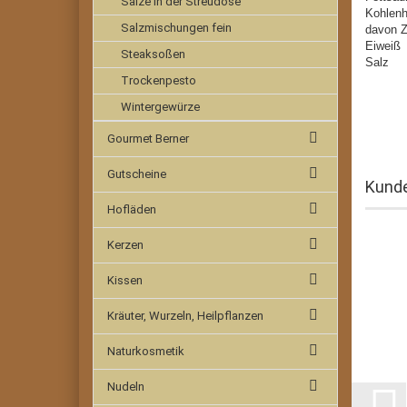
Salze in der Streudose
Kohl
Salzmischungen fein
davo
Ei
Steaksoßen
Sa
Trockenpesto
Wintergewürze
Gourmet Berner
Gutscheine
Kunde
Hofläden
Kerzen
Kissen
Kräuter, Wurzeln, Heilpflanzen
Naturkosmetik
Nudeln