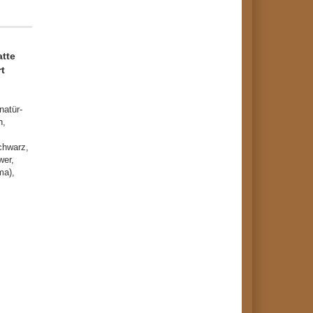
atte
t
natür-
n,
chwarz,
wer,
ma),