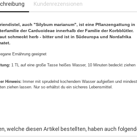
chreibung
Kundenrezensionen
riendistel, auch "Silybum marianum", ist eine Pflanzengattung in
terfamilie der Carduoideae innerhalb der Familie der Korbblütler.
aut schmeckt herb - bitter und ist in Südeuropa und Nordafrika
atet.
 vegane Ernährung geeignet
itung:
1 TL auf eine große Tasse heißes Wasser, 10 Minuten bedeckt ziehen
ger Hinweis:
Immer mit sprudelnd kochendem Wasser aufgießen und mindes
ten ziehen lassen. Nur so erhältst du ein sicheres Lebensmittel.
n, welche diesen Artikel bestellten, haben auch folgende