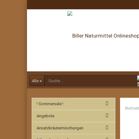
Alle
! Sommersale !
Startsei
Angebote
Ansatzkräutermischungen