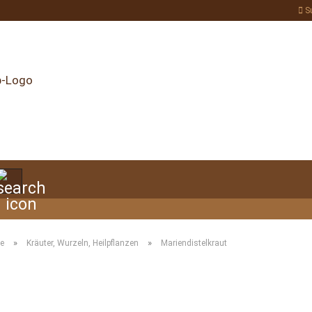
S
Suche...
»
»
te
Kräuter, Wurzeln, Heilpflanzen
Mariendistelkraut