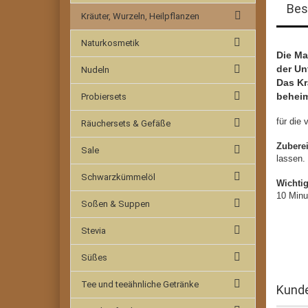
Bes
Kräuter, Wurzeln, Heilpflanzen
Naturkosmetik
Die Ma
der Un
Nudeln
Das Kr
beheim
Probiersets
für die
Räuchersets & Gefäße
Zubere
Sale
lassen.
Schwarzkümmelöl
Wichti
10 Minu
Soßen & Suppen
Stevia
Süßes
Tee und teeähnliche Getränke
Kunde