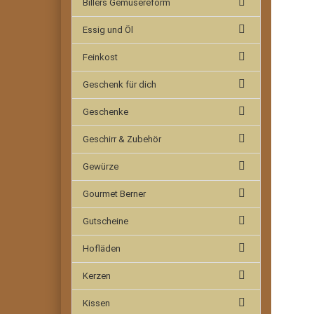
Billers Gemüsereform
Essig und Öl
Feinkost
Geschenk für dich
Geschenke
Geschirr & Zubehör
Gewürze
Gourmet Berner
Gutscheine
Hofläden
Kerzen
Kissen